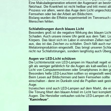
Eine Makuladegeneration erkennt der Augenarzt an best
Netzhaut. Die Krankheit ist nicht heilbar und tritt meist a
Prozess vor allem, wenn das Auge dem Licht ungeschützt
Fernsehen oder bei der Arbeit am Bildschirm.
Bislang wurden die Effekte experimentell im Tierversuc
Menschen fehlen.
Schlafstörungen durch blaues Licht
Besonders groß ist die negative Wirkung des blauen Lic
Schaden. Auch unsere innere Uhr gerät aus dem Takt. Lich
Körpers. Das lässt sich im Labor in einzelnen Zellen na
aus, das ist das Zeichen zu schlafen. Doch fällt auch nur
Melatoninproduktion eingestellt. Das bringt unseren Sch
nicht nur Schlafstörungen, sondern langfristig auch Über
Augen vor LED-Licht schützen
Die Lichtintensität von LED-Lampen im Haushalt regelt
gilt als weniger gefährlich für die Augen als kalt-weißes
Licht von Computermonitoren oder Smartphones in den ge
Besonders helle LED-Leuchten sollten so eingestellt wer
Beim Lesen auf Bildschirmen und beim Fernsehen sollte
einschalten - denn im Dunkeln sind die Pupillen weit geste
Auge.
Inzwischen sind auch LED-Lampen auf dem Markt, die ein
Die Tönung filtert den blauen Anteil im Licht fast komple
Augen. Die Hersteller verkaufen solche LED-Lampen oft 
"
Kaminfeue
r".