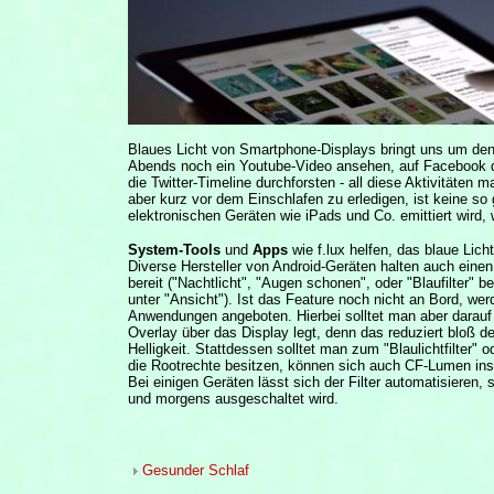
Blaues Licht von Smartphone-Displays bringt uns um den
Abends noch ein Youtube-Video ansehen, auf Facebook di
die Twitter-Timeline durchforsten - all diese Aktivitäte
aber kurz vor dem Einschlafen zu erledigen, ist keine so
elektronischen Geräten wie iPads und Co. emittiert wird, 
System-Tools
und
Apps
wie f.lux helfen, das blaue Lich
Diverse Hersteller von Android-Geräten halten auch eine
bereit ("Nachtlicht", "Augen schonen", oder "Blaufilter" b
unter "Ansicht"). Ist das Feature noch nicht an Bord, werd
Anwendungen angeboten. Hierbei solltet man aber darauf a
Overlay über das Display legt, denn das reduziert bloß d
Helligkeit. Stattdessen solltet man zum "Blaulichtfilter" 
die Rootrechte besitzen, können sich auch CF-Lumen inst
Bei einigen Geräten lässt sich der Filter automatisieren,
und morgens ausgeschaltet wird.
Gesunder Schlaf